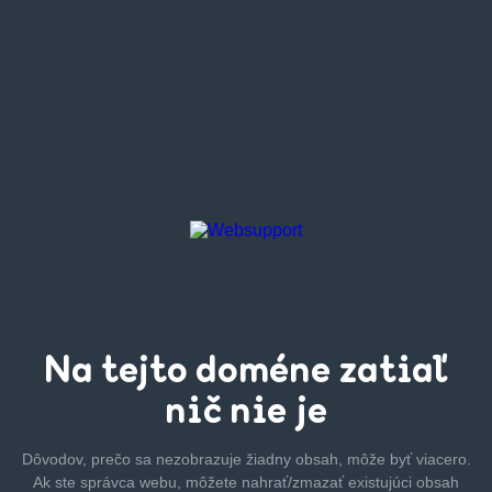
Na tejto
doméne zatiaľ
nič nie je
Dôvodov, prečo sa nezobrazuje žiadny obsah, môže byť
viacero.
Ak ste správca webu, môžete nahrať/zmazať
existujúci obsah